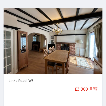
Links Road, W3
£3,300 月額