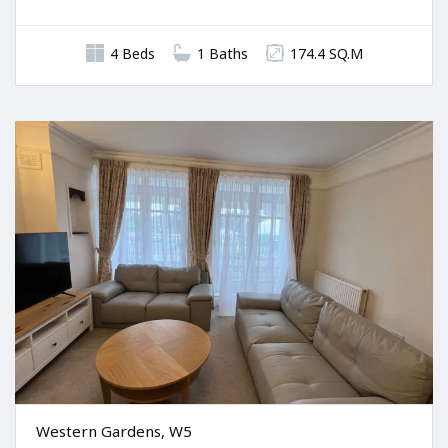
4 Beds
1 Baths
174.4 SQ.M
Western Gardens, W5