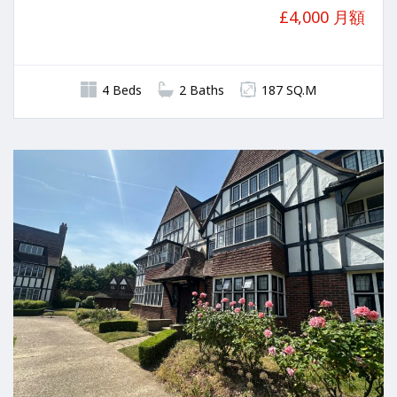
£4,000 月額
4 Beds
2 Baths
187 SQ.M