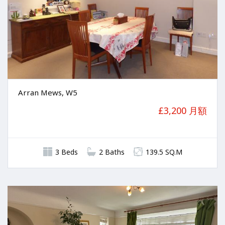
Arran Mews, W5
£3,200 月額
3 Beds
2 Baths
139.5 SQ.M