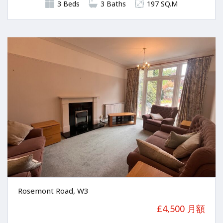
3 Beds
3 Baths
197 SQ.M
Rosemont Road, W3
£4,500 月額