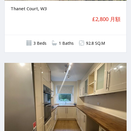
Thanet Court, W3
£2,800 月額
3 Beds
1 Baths
92.8 SQ.M