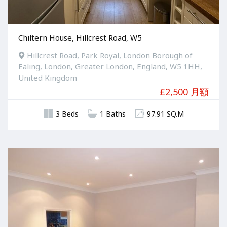
Chiltern House, Hillcrest Road, W5
Hillcrest Road, Park Royal, London Borough of
Ealing, London, Greater London, England, W5 1HH,
United Kingdom
£2,500 月額
3 Beds
1 Baths
97.91 SQ.M