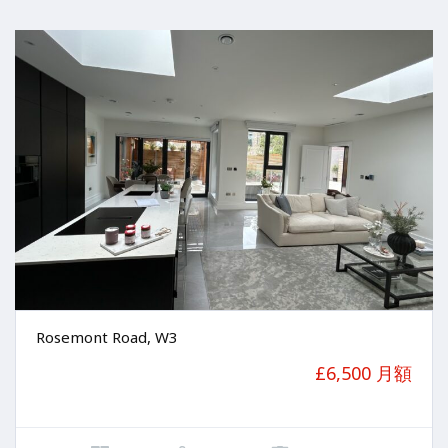
Rosemont Road, W3
£6,500 月額